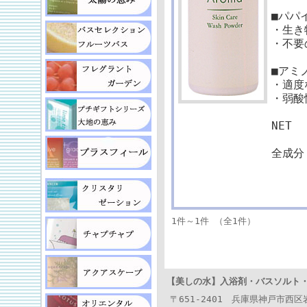
■パパ
・生き
・不要
■アミ
・適度
・弱酸
NET
全成分
バレ
アル
1件～1件 （全1件）
【美しの水】
入浴剤・バスソルト
〒651-2401 兵庫県神戸市西