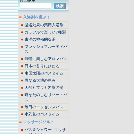
入浴剤を選ぶ！
温浴効果の薬用入浴剤
カラフルで楽しい7種類
東洋の神秘的な湯
フレッシュフルーティバ
ス
気軽に楽しむアロマバス
日本の香りにひたる
南国太陽のバスタイム
母なる大地の恵み
天然ヒマラヤ岩塩の湯
時をたのしむリゾートバ
ス
毎日のエッセンスバス
水彩花のバスタイム
マッサージソルト
バス＆シャワー マッサ