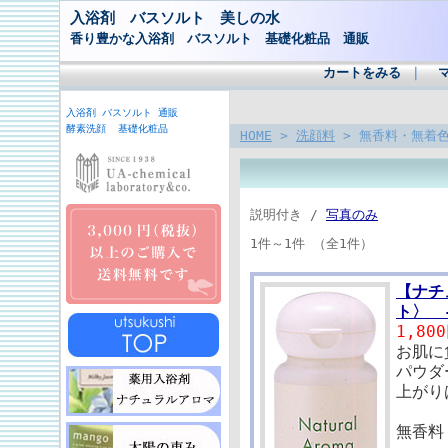
入浴剤 バスソルト 美しの水
香り豊かな入浴剤 バスソルト 基礎化粧品 通販
カートをみる
｜
入浴剤 バスソルト 通販
酵素洗顔 基礎化粧品
HOME
>
洗顔料
> 無香料・無着
説明付き /
写真のみ
1件～1件 （全1件）
【ナチ
ト〉 
1,80
お肌に
パウダ
上がり
無香料