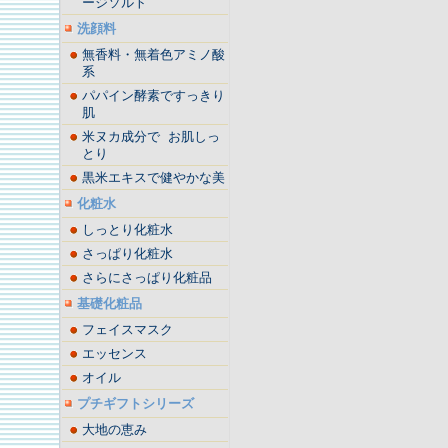
ージソルト
洗顔料
無香料・無着色アミノ酸
系
パパイン酵素ですっきり
肌
米ヌカ成分で お肌しっ
とり
黒米エキスで健やかな美
化粧水
しっとり化粧水
さっぱり化粧水
さらにさっぱり化粧品
基礎化粧品
フェイスマスク
エッセンス
オイル
プチギフトシリーズ
大地の恵み