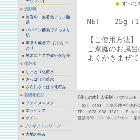
ージソルト
●
すべて
洗顔料
無香料・無着色アミノ酸
NET 25g（1
系
パパイン酵素ですっきり
肌
【ご使用方法】
米ヌカ成分で お肌しっ
ご家庭のお風呂の
とり
黒米エキスで健やかな美
よくかきまぜて
化粧水
しっとり化粧水
さっぱり化粧水
さらにさっぱり化粧品
基礎化粧品
【美しの水】
入浴剤・バスソルト
フェイスマスク
〒651-2401 兵庫県神戸市西
エッセンス
TEL：078-938-1181 E-mai
オイル
営業時間：10:00～17:00 
プチギフトシリーズ
大地の恵み