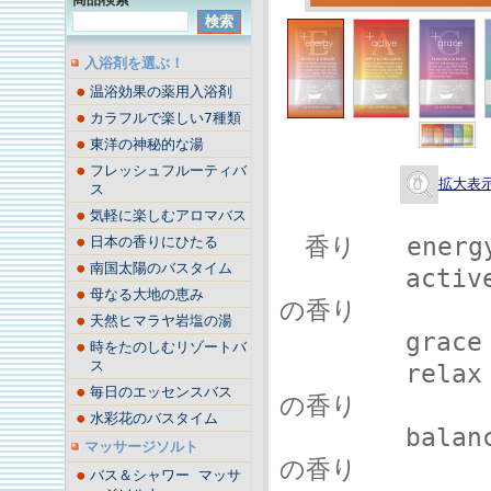
入浴剤を選ぶ！
温浴効果の薬用入浴剤
カラフルで楽しい7種類
東洋の神秘的な湯
フレッシュフルーティバ
拡大表
ス
気軽に楽しむアロマバス
香り energ
日本の香りにひたる
南国太陽のバスタイム
active〈
母なる大地の恵み
の香り
天然ヒマラヤ岩塩の湯
grace〈グ
時をたのしむリゾートバ
ス
relax〈リ
毎日のエッセンスバス
の香り
水彩花のバスタイム
balance
マッサージソルト
の香り
バス＆シャワー マッサ