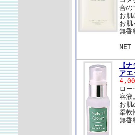
合の
お肌
お肌
無香
NE
【ナ
アエ
4,0
ロー
容液
お肌
柔軟
無香