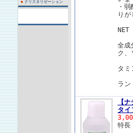
クリスタリゼーション
・弱
りが
NE
全成
ク、
バ
タミ
ア
ラン
【ナ
タイ
3,0
特長