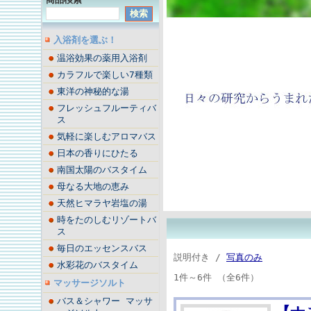
入浴剤を選ぶ！
温浴効果の薬用入浴剤
カラフルで楽しい7種類
東洋の神秘的な湯
フレッシュフルーティバ
ス
気軽に楽しむアロマバス
日本の香りにひたる
南国太陽のバスタイム
母なる大地の恵み
天然ヒマラヤ岩塩の湯
時をたのしむリゾートバ
ス
毎日のエッセンスバス
説明付き /
写真のみ
水彩花のバスタイム
1件～6件 （全6件）
マッサージソルト
バス＆シャワー マッサ