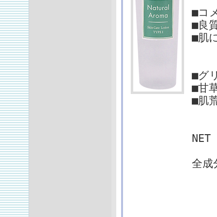
■コ
■良
■肌
■グ
■甘
■肌
NE
全成
B
グ
ア