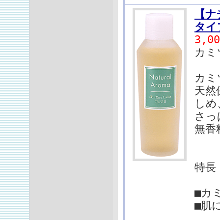
【ナ
タイ
3,0
カミ
カミ
天然
しめ
さっ
無香
特長
■カ
■肌