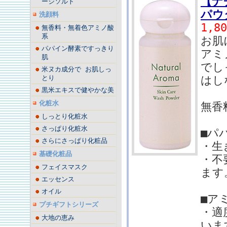
【ナ
ージソルト
パウ
洗顔料
1,8
無香料・無着色アミノ酸
系
お肌
パパイン酵素ですっきり
アミ
肌
でし
米ヌカ成分で お肌しっ
とり
はし
黒米エキスで健やかな美
化粧水
無香
しっとり化粧水
さっぱり化粧水
■パ
さらにさっぱり化粧品
・生
基礎化粧品
・不
フェイスマスク
ます
エッセンス
オイル
■ア
プチギフトシリーズ
・適
大地の恵み
いま