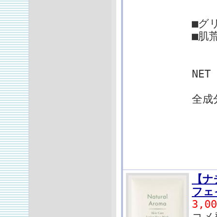
■グ
■肌
NET
全成
カ
グ
ク
ア
【ナ
フェ
3,0
コメ