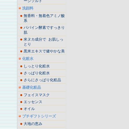
ージソルト
洗顔料
無香料・無着色アミノ酸
系
パパイン酵素ですっきり
肌
米ヌカ成分で お肌しっ
とり
黒米エキスで健やかな美
化粧水
しっとり化粧水
さっぱり化粧水
さらにさっぱり化粧品
基礎化粧品
フェイスマスク
エッセンス
オイル
プチギフトシリーズ
大地の恵み