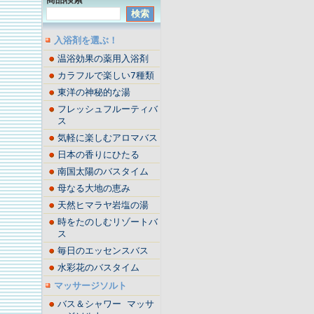
入浴剤を選ぶ！
温浴効果の薬用入浴剤
カラフルで楽しい7種類
東洋の神秘的な湯
フレッシュフルーティバ
ス
気軽に楽しむアロマバス
日本の香りにひたる
南国太陽のバスタイム
母なる大地の恵み
天然ヒマラヤ岩塩の湯
時をたのしむリゾートバ
ス
毎日のエッセンスバス
水彩花のバスタイム
マッサージソルト
バス＆シャワー マッサ