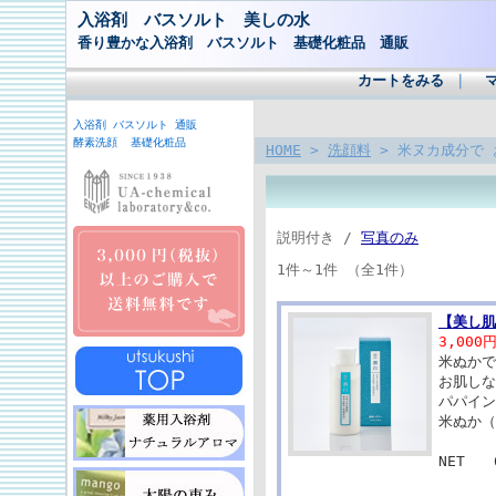
入浴剤 バスソルト 美しの水
香り豊かな入浴剤 バスソルト 基礎化粧品 通販
カートをみる
｜
入浴剤 バスソルト 通販
酵素洗顔 基礎化粧品
HOME
>
洗顔料
> 米ヌカ成分で 
説明付き /
写真のみ
1件～1件 （全1件）
【美し肌
3,000
米ぬかで
お肌しな
パパイン
米ぬか（
NET 