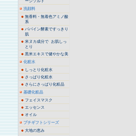
ージソルト
洗顔料
無香料・無着色アミノ酸
系
パパイン酵素ですっきり
肌
米ヌカ成分で お肌しっ
とり
黒米エキスで健やかな美
化粧水
しっとり化粧水
さっぱり化粧水
さらにさっぱり化粧品
基礎化粧品
フェイスマスク
エッセンス
オイル
プチギフトシリーズ
大地の恵み