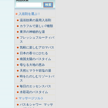
入浴剤を選ぶ！
温浴効果の薬用入浴剤
カラフルで楽しい7種類
東洋の神秘的な湯
フレッシュフルーティバ
ス
気軽に楽しむアロマバス
日本の香りにひたる
南国太陽のバスタイム
母なる大地の恵み
天然ヒマラヤ岩塩の湯
時をたのしむリゾートバ
ス
毎日のエッセンスバス
水彩花のバスタイム
マッサージソルト
バス＆シャワー マッサ