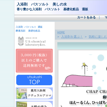
入浴剤 バスソルト 美しの水
香り豊かな入浴剤 バスソルト 基礎化粧品 通販
カートをみる
｜
入浴剤 バスソルト 通販
酵素洗顔 基礎化粧品
HOME
>
入浴剤を選ぶ！
>
気軽に楽し