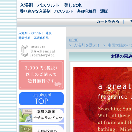
入浴剤 バスソルト 美しの水
香り豊かな入浴剤 バスソルト 基礎化粧品 通販
カートをみる
｜
入浴剤 バスソルト 通販
酵素洗顔 基礎化粧品
HOME
>
入浴剤を選ぶ！
>
南国太陽のバ
太陽の恵み