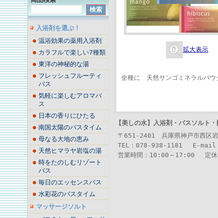
入浴剤を選ぶ！
温浴効果の薬用入浴剤
拡大表示
カラフルで楽しい7種類
東洋の神秘的な湯
フレッシュフルーティ
全種に 天然サンゴミネラルパウ
バス
気軽に楽しむアロマバ
ス
日本の香りにひたる
【美しの水】
入浴剤・バスソルト・
南国太陽のバスタイム
〒651-2401 兵庫県神戸市西区
母なる大地の恵み
TEL：078-938-1181 E-mail
天然ヒマラヤ岩塩の湯
営業時間：10:00～17:00 定
時をたのしむリゾート
バス
毎日のエッセンスバス
水彩花のバスタイム
マッサージソルト