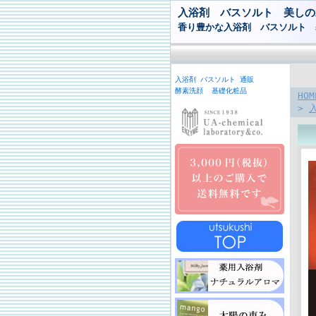
入浴剤 バスソルト 美しの
香り豊かな入浴剤 バスソルト 
入浴剤 バスソルト 通販
酵素洗顔 基礎化粧品
HOM
>