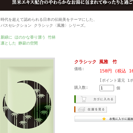
時代を超えて認められる日本の伝統美をテーマにした、
バスセレクション クラシック〈風雅〉シリーズ。
新緑に ほのかな香り漂う 竹林
凛とした 静寂の空間
クラシック 風雅 竹
価格:
150円 (税込 1
[ポイント還元 1
購入数:
個