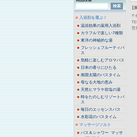
【
〒6
入浴剤を選ぶ！
TEL
温浴効果の薬用入浴剤
営業
カラフルで楽しい7種類
東洋の神秘的な湯
フレッシュフルーティバ
ス
気軽に楽しむアロマバス
日本の香りにひたる
南国太陽のバスタイム
母なる大地の恵み
天然ヒマラヤ岩塩の湯
時をたのしむリゾートバ
ス
毎日のエッセンスバス
水彩花のバスタイム
マッサージソルト
バス＆シャワー マッサ