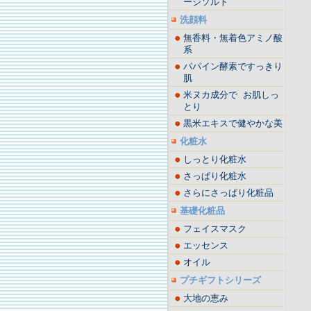
ージソルト
洗顔料
無香料・無着色アミノ酸
系
パパイン酵素ですっきり
肌
米ヌカ成分で お肌しっ
とり
黒米エキスで健やかな美
化粧水
しっとり化粧水
さっぱり化粧水
さらにさっぱり化粧品
基礎化粧品
フェイスマスク
エッセンス
オイル
プチギフトシリーズ
大地の恵み