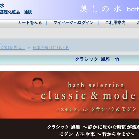
水
基礎化粧品 通販
カートをみる
｜
マイページへログイン
｜
ご利用案内
｜
E
入浴剤を選ぶ！
>
日本の香りにひたる
クラシック 風雅 竹