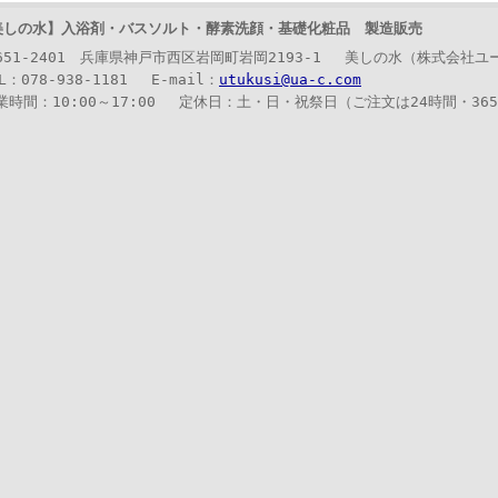
美しの水】
入浴剤・バスソルト・酵素洗顔・基礎化粧品 製造販売
51-2401 兵庫県神戸市西区岩岡町岩岡2193-1 美しの水（株式会社
：078-938-1181 E-mail：
utukusi@ua-c.com
時間：10:00～17:00 定休日：土・日・祝祭日（ご注文は24時間・36