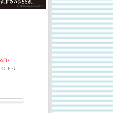
65円)
ポイント～]