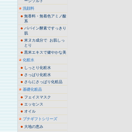
ージソルト
洗顔料
無香料・無着色アミノ酸
系
パパイン酵素ですっきり
肌
米ヌカ成分で お肌しっ
とり
黒米エキスで健やかな美
化粧水
しっとり化粧水
さっぱり化粧水
さらにさっぱり化粧品
基礎化粧品
フェイスマスク
エッセンス
オイル
プチギフトシリーズ
大地の恵み