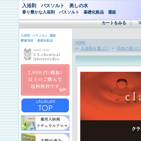
入浴剤 バスソルト 美しの水
香り豊かな入浴剤 バスソルト 基礎化粧品 通販
カートをみる
｜
入浴剤 バスソルト 通販
酵素洗顔 基礎化粧品
HOME
>
入浴剤を選ぶ！
>
日本の香り