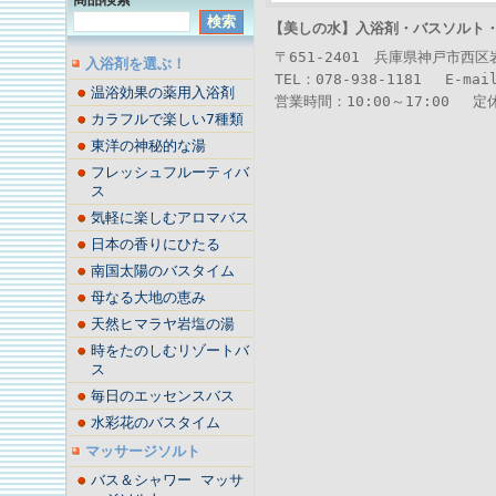
【美しの水】
入浴剤・バスソルト
〒651-2401 兵庫県神戸市西
入浴剤を選ぶ！
TEL：078-938-1181 E-mai
温浴効果の薬用入浴剤
営業時間：10:00～17:00 
カラフルで楽しい7種類
東洋の神秘的な湯
フレッシュフルーティバ
ス
気軽に楽しむアロマバス
日本の香りにひたる
南国太陽のバスタイム
母なる大地の恵み
天然ヒマラヤ岩塩の湯
時をたのしむリゾートバ
ス
毎日のエッセンスバス
水彩花のバスタイム
マッサージソルト
バス＆シャワー マッサ