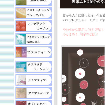
昔から人々に親しまれ、今も愛
バスセレクション モダン〈古
やわらかな陽ざしうけ 芽吹く
心ときめく 初恋のかほり