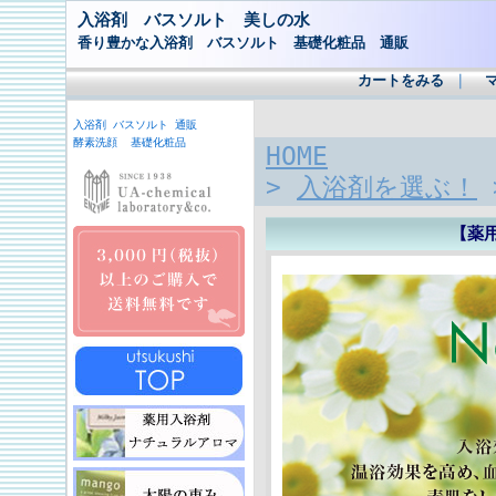
入浴剤 バスソルト 美しの水
香り豊かな入浴剤 バスソルト 基礎化粧品 通販
カートをみる
｜
入浴剤 バスソルト 通販
酵素洗顔 基礎化粧品
HOME
>
入浴剤を選ぶ！
【薬