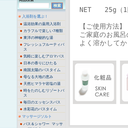
NET 25g（
入浴剤を選ぶ！
温浴効果の薬用入浴剤
【ご使用方法】
カラフルで楽しい7種類
ご家庭のお風呂の
東洋の神秘的な湯
よく溶かしてか
フレッシュフルーティバ
ス
気軽に楽しむアロマバス
日本の香りにひたる
南国太陽のバスタイム
母なる大地の恵み
天然ヒマラヤ岩塩の湯
時をたのしむリゾートバ
ス
毎日のエッセンスバス
水彩花のバスタイム
マッサージソルト
バス＆シャワー マッサ