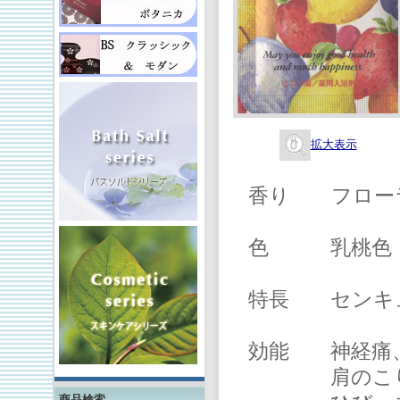
拡大表示
香り フローラ
色 乳桃色（
特長 センキ
効能 神経痛、
肩のこり、あ
商品検索