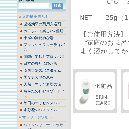
ひび、あかぎ
NET 25g（
入浴剤を選ぶ！
温浴効果の薬用入浴剤
カラフルで楽しい7種類
【ご使用方法】
東洋の神秘的な湯
ご家庭のお風呂の
フレッシュフルーティバ
よく溶かしてか
ス
気軽に楽しむアロマバス
日本の香りにひたる
南国太陽のバスタイム
母なる大地の恵み
天然ヒマラヤ岩塩の湯
時をたのしむリゾートバ
ス
毎日のエッセンスバス
水彩花のバスタイム
マッサージソルト
バス＆シャワー マッサ