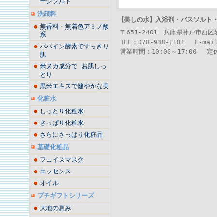
ージソルト
洗顔料
【美しの水】
入浴剤・バスソルト
無香料・無着色アミノ酸
〒651-2401 兵庫県神戸市西
系
TEL：078-938-1181 E-mai
パパイン酵素ですっきり
営業時間：10:00～17:00 
肌
米ヌカ成分で お肌しっ
とり
黒米エキスで健やかな美
化粧水
しっとり化粧水
さっぱり化粧水
さらにさっぱり化粧品
基礎化粧品
フェイスマスク
エッセンス
オイル
プチギフトシリーズ
大地の恵み