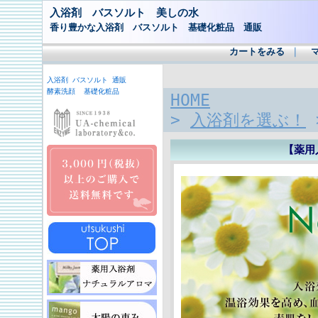
入浴剤 バスソルト 美しの水
香り豊かな入浴剤 バスソルト 基礎化粧品 通販
カートをみる
｜
入浴剤 バスソルト 通販
酵素洗顔 基礎化粧品
HOME
>
入浴剤を選ぶ！
【薬用