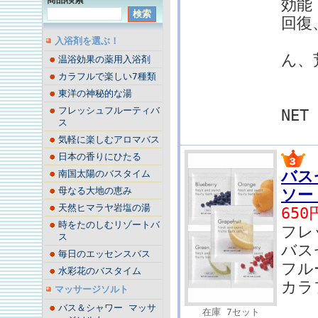
効能
回復
肩
入浴剤を選ぶ！
ん、
温浴効果の薬用入浴剤
ひ
カラフルで楽しい7種類
東洋の神秘的な湯
フレッシュフルーティバ
NE
ス
気軽に楽しむアロマバス
日本の香りにひたる
バス
南国太陽のバスタイム
母なる大地の恵み
ソー
天然ヒマラヤ岩塩の湯
650
時をたのしむリゾートバ
フレ
ス
バス
毎日のエッセンスバス
フル
水彩花のバスタイム
カラ
マッサージソルト
バス＆シャワー マッサ
在庫 7セット