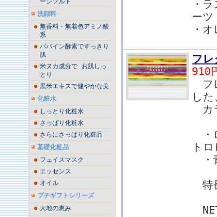
ージソルト
・ラ
洗顔料
ーツ
無香料・無着色アミノ酸
・オ
系
パパイン酵素ですっきり
肌
フレ
米ヌカ成分で お肌しっ
910
とり
フレ
黒米エキスで健やかな美
した
化粧水
カラ
しっとり化粧水
さっぱり化粧水
・
さらにさっぱり化粧品
トロ
基礎化粧品
・
フェイスマスク
エッセンス
特
オイル
プチギフトシリーズ
NE
大地の恵み