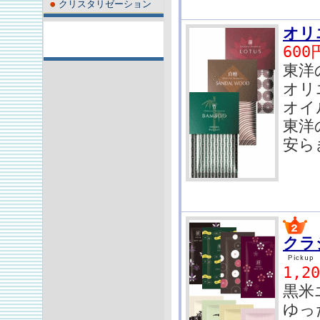
クリスタリゼーション
オリ
600
東洋
オリ
オイ
東洋
安ら
・
クラ
1,2
黒米
ゆっ