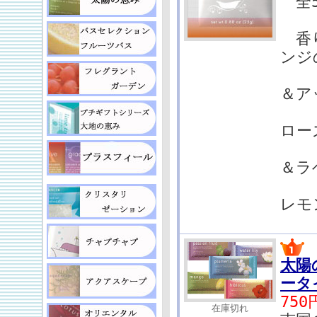
全5
香り
ンジ
ac
＆ア
g
ロー
r
＆ラ
ba
レモ
太陽
ータ
750
在庫切れ