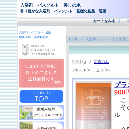
入浴剤 バスソルト 美しの水
香り豊かな入浴剤 バスソルト 基礎化粧品 通販
カートをみる
｜
入浴剤 バスソルト 通販
酵素洗顔 基礎化粧品
HOME
> 入浴剤シリーズまとめ買
説明付き /
写真のみ
1件～10件 （全10件）
プラ
900
ここ
その
ル