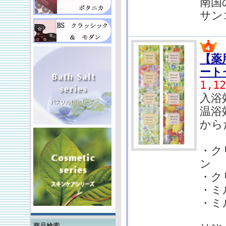
南国
サン
【薬
ート
1,1
入浴
温浴
から
・
ン
・ク
・ミ
・ミ
商品検索