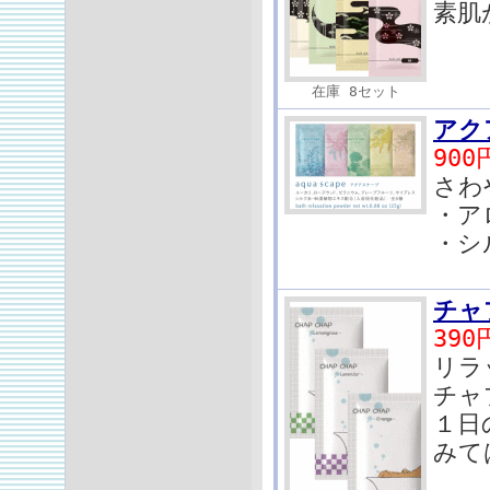
素肌
在庫 8セット
アク
900
さわ
・ア
・シ
チャ
390
リラ
チャ
１日
みて